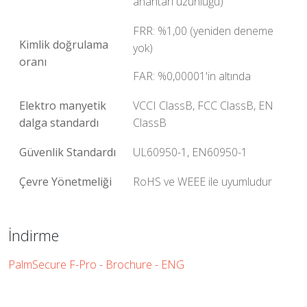
anahtarı uzunluğu)
FRR: %1,00 (yeniden deneme
Kimlik doğrulama
yok)
oranı
FAR: %0,00001'in altında
Elektro manyetik
VCCI ClassB, FCC ClassB, EN
dalga standardı
ClassB
Güvenlik Standardı
UL60950-1, EN60950-1
Çevre Yönetmeliği
RoHS ve WEEE ile uyumludur
İndirme
PalmSecure F-Pro - Brochure - ENG