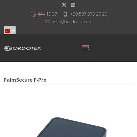
444 19 37
+90 507 373 20 20
info@bordotek.com
PalmSecure F-Pro