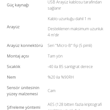
USB Arayüz kablosu tarafından
Güç kaynağı
sağlanır
Kablo uzunluğu dahil 1 m
Arayüz
Desteklenen maksimum uzunluk
4 m'dir
Arayüz konnektörü
Seri "Micro-B" fişi (5 pimli)
Montaj açısı
Tam yön
Sıcaklık
-40 ila 85 santigrat derece
Nem
%20 ila %90RH
Sensör ünitesinin
Cam
yüzey malzemesi
AES (128 bitten fazla kriptografi
Şifreleme yöntemi