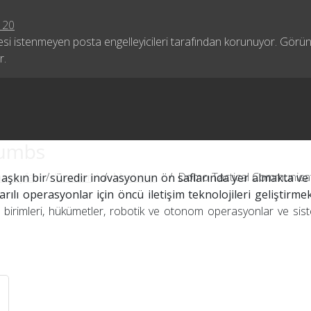
 20
si istenmeyen posta engelleyicileri tarafından korunuyor. Görün
r.
rumbs
asayfa
/
Ürünler
/
Markalar
/
Domo Tactical Communica
aşkın bir süredir inovasyonun ön saflarında yer almakta v
lı operasyonlar için öncü iletişim teknolojileri geliştirmek
e birimleri, hükümetler, robotik ve otonom operasyonlar ve sist