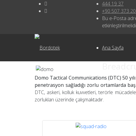
444 19 37
+90 507 373 20
Bu e-Posta adre
etkinleştirilmelidi
Ana Sayfa
Breadc
Buradasınız:
An
Domo Tactical Communications (DTC) 50 yılı 
penetrasyon sağladığı zorlu ortamlarda başarı
DTC, askeri, kolluk kuvvetleri, terörle mücadel
zorlukları üzerinde çalışmaktadır.