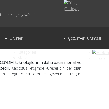
tülemek için JavaScript
Ürünler
Çözümler
Kurumsal
Kategoriler
Markalar
Haberler
tions
e COFDM teknolojilerinin daha uzun menzil ve
tedir.
Kablosuz iletişimde küresel bir lider olan
em entegratörleri ile önemli gözetim ve iletişim